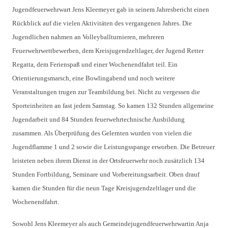
Jugendfeuerwehrwart Jens Kleemeyer gab in seinem Jahresbericht einen
Rückblick auf die vielen Aktivitäten des vergangenen Jahres. Die
Jugendlichen nahmen an Volleyballturnieren, mehreren
Feuerwehrwettbewerben, dem Kreisjugendzeltlager, der Jugend Retter
Regatta, dem Ferienspaß und einer Wochenendfahrt teil. Ein
Orientierungsmarsch, eine Bowlingabend und noch weitere
Veranstaltungen trugen zur Teambildung bei. Nicht zu vergessen die
Sporteinheiten an fast jedem Samstag. So kamen 132 Stunden allgemeine
Jugendarbeit und 84 Stunden feuerwehrtechnische Ausbildung
zusammen. Als Überprüfung des Gelernten wurden von vielen die
Jugendflamme 1 und 2 sowie die Leistungsspange erworben. Die Betreuer
leisteten neben ihrem Dienst in der Ortsfeuerwehr noch zusätzlich 134
Stunden Fortbildung, Seminare und Vorbereitungsarbeit. Oben drauf
kamen die Stunden für die neun Tage Kreisjugendzeltlager und die
Wochenendfahrt.
Sowohl Jens Kleemeyer als auch Gemeindejugendfeuerwehrwartin Anja