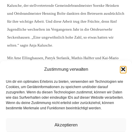
Kalusche, der stellvertretende Gemeindebrandmeister Soenke Heinken
und Ortsbrandmeister Henning Bolte dankten den Betreuern ausdrücklich
für ihre wichtige Arbeit. Und diese Arbeit trug ihre Früchte, denn fünf
Jugendliche wechselten im Vergangenen Jahr in die Ortsfeuerwehr
Seckenhausen. „Eine ungewöhnlich hohe Zahl, so etwas hatten wir
selten.“ sagte Anja Kalusche.
Mit Arne Ellinghausen, Patryk Stefanik, Mathis Halfter und Kai-Mario
Woiwode wurden vier Jugendliche neu aufgenommen. Die Jugendlichen
Zustimmung verwalten
wählten aus ihren Reihen wieder die Funktionsträger für ein Jahr. Mike
Luzius wurde neuer Jugendsprecher, Keith Bösche ist neuer Stellvertreter.
Um dir ein optimales Erlebnis zu bieten, verwenden wir Technologien wie
Cookies, um Geräteinformationen zu speichern und/oder darauf
Schriftführer wurden Corvin Meißner und Jana Keller. Um die Kasse
zuzugreifen. Wenn du diesen Technologien zustimmst, können wir Daten
kümmern sich weiterhin Lennart Mehl und Andree Lampe.
wie das Surfverhalten oder eindeutige IDs auf dieser Website verarbeiten.
Wenn du deine Zustimmung nicht erteilst oder zurückziehst, können
bestimmte Merkmale und Funktionen beeinträchtigt werden.
Bildunterschrift:
vorne v.l.n.r.:
Arne Ellinghausen und Jana Keller
Akzeptieren