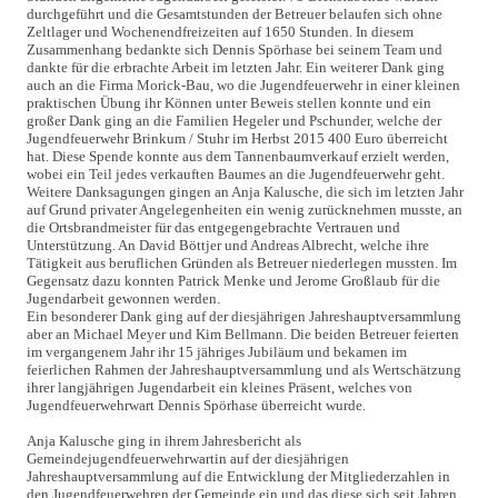
durchgeführt und die Gesamtstunden der Betreuer belaufen sich ohne
Zeltlager und Wochenendfreizeiten auf 1650 Stunden. In diesem
Zusammenhang bedankte sich Dennis Spörhase bei seinem Team und
dankte für die erbrachte Arbeit im letzten Jahr. Ein weiterer Dank ging
auch an die Firma Morick-Bau, wo die Jugendfeuerwehr in einer kleinen
praktischen Übung ihr Können unter Beweis stellen konnte und ein
großer Dank ging an die Familien Hegeler und Pschunder, welche der
Jugendfeuerwehr Brinkum / Stuhr im Herbst 2015 400 Euro überreicht
hat. Diese Spende konnte aus dem Tannenbaumverkauf erzielt werden,
wobei ein Teil jedes verkauften Baumes an die Jugendfeuerwehr geht.
Weitere Danksagungen gingen an Anja Kalusche, die sich im letzten Jahr
auf Grund privater Angelegenheiten ein wenig zurücknehmen musste, an
die Ortsbrandmeister für das entgegengebrachte Vertrauen und
Unterstützung. An David Böttjer und Andreas Albrecht, welche ihre
Tätigkeit aus beruflichen Gründen als Betreuer niederlegen mussten. Im
Gegensatz dazu konnten Patrick Menke und Jerome Großlaub für die
Jugendarbeit gewonnen werden.
Ein besonderer Dank ging auf der diesjährigen Jahreshauptversammlung
aber an Michael Meyer und Kim Bellmann. Die beiden Betreuer feierten
im vergangenem Jahr ihr 15 jähriges Jubiläum und bekamen im
feierlichen Rahmen der Jahreshauptversammlung und als Wertschätzung
ihrer langjährigen Jugendarbeit ein kleines Präsent, welches von
Jugendfeuerwehrwart Dennis Spörhase überreicht wurde.
Anja Kalusche ging in ihrem Jahresbericht als
Gemeindejugendfeuerwehrwartin auf der diesjährigen
Jahreshauptversammlung auf die Entwicklung der Mitgliederzahlen in
den Jugendfeuerwehren der Gemeinde ein und das diese sich seit Jahren