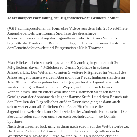
Jahreshauptversammlung der Jugendfeuerwehr Brinkum / Stuhr
(JG) Nach Impressionen in Form eine Videos aus dem Jahr 2015 eröffnete
Jugendfeuerwehrwart Dennis Spörhase die diesjährige
Jahreshauptversammlung der Jugendfeuerwehr Brinkum / Stuhr. Er
begrüßte die Kinder und Betreuer der Jugendfeuerwehr, sowie Gäste aus
der Gemeindefeuerwehr und Bürgermeister Niels Thomsen.
Man Blicke auf ein vielseitiges Jahr 2015 zurück, begonnen mit 36
Mitgliedern, davon 4 Mädchen so Dennis Spörhase in seinem
Jahresbericht. Des Weiteren konnten 5 weitere Mitglieder im Verlauf des
Jahres aufgenommen werden. Aber nicht nur Neuaufnahmen standen im
Jahr 2015 an. Wie in jedem Frühjahr ging es für die Jugendfeuerwehr
wieder ins Jugendlandheim nach Wöpse, wobei man sich besser
kennenlernen und zu einer Gemeinschaft zusammen wachsen konnte.
Gefolgt von der Abnahme der Jugendflamme Stufe 1 und dem Besuch mit
den Familien der Jugendlichen auf der Osterwiese ging es dann auch
schon weiter zum alljährlichen Osterfeuer. Hier konnte die
Jugendfeuerwehr Brinkum / Stuhr wieder der zündende Funke sein. „Die
Besucher seien sehr von uns, von euch beeindruckt…“, so Dennis
Spörhase.
Nach dem Theorieblock ging es dann auch schon auf die Wettbewerbe zu.
Die Plätze 2./ 6./ und 7. konnten bei den Gemeindejugendfeuerwehr
Wettbewerben, sowie die Plätze 34. und 67. auf Kreisebene erreicht