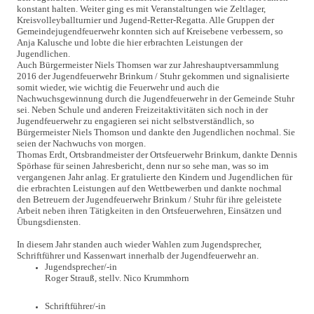
konstant halten. Weiter ging es mit Veranstaltungen wie Zeltlager,
Kreisvolleyballturnier und Jugend-Retter-Regatta. Alle Gruppen der
Gemeindejugendfeuerwehr konnten sich auf Kreisebene verbessern, so
Anja Kalusche und lobte die hier erbrachten Leistungen der
Jugendlichen.
Auch Bürgermeister Niels Thomsen war zur Jahreshauptversammlung
2016 der Jugendfeuerwehr Brinkum / Stuhr gekommen und signalisierte
somit wieder, wie wichtig die Feuerwehr und auch die
Nachwuchsgewinnung durch die Jugendfeuerwehr in der Gemeinde Stuhr
sei. Neben Schule und anderen Freizeitaktivitäten sich noch in der
Jugendfeuerwehr zu engagieren sei nicht selbstverständlich, so
Bürgermeister Niels Thomson und dankte den Jugendlichen nochmal. Sie
seien der Nachwuchs von morgen.
Thomas Erdt, Ortsbrandmeister der Ortsfeuerwehr Brinkum, dankte Dennis
Spörhase für seinen Jahresbericht, denn nur so sehe man, was so im
vergangenen Jahr anlag. Er gratulierte den Kindern und Jugendlichen für
die erbrachten Leistungen auf den Wettbewerben und dankte nochmal
den Betreuern der Jugendfeuerwehr Brinkum / Stuhr für ihre geleistete
Arbeit neben ihren Tätigkeiten in den Ortsfeuerwehren, Einsätzen und
Übungsdiensten.
In diesem Jahr standen auch wieder Wahlen zum Jugendsprecher,
Schriftführer und Kassenwart innerhalb der Jugendfeuerwehr an.
Jugendsprecher/-in
Roger Strauß, stellv. Nico Krummhorn
Schriftführer/-in