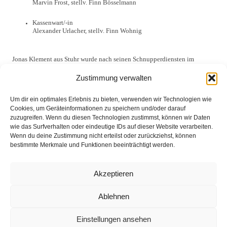
Marvin Frost, stellv. Finn Bösselmann
Kassenwart/-in
Alexander Urlacher, stellv. Finn Wohnig
Jonas Klement aus Stuhr wurde nach seinen Schnupperdiensten im
vergangen Jahr auf der diesjährigen Jahreshauptversammlung offiziell
aufgenommen und ganz herzlich von Dennis Spörhase begrüßt.
Zustimmung verwalten
Erster Übungsdienst ist am 20.01.2016 um 18 Uhr im Feuerwehrhaus
Stuhr.
Um dir ein optimales Erlebnis zu bieten, verwenden wir Technologien wie
Cookies, um Geräteinformationen zu speichern und/oder darauf
zuzugreifen. Wenn du diesen Technologien zustimmst, können wir Daten
wie das Surfverhalten oder eindeutige IDs auf dieser Website verarbeiten.
Wenn du deine Zustimmung nicht erteilst oder zurückziehst, können
bestimmte Merkmale und Funktionen beeinträchtigt werden.
Akzeptieren
Ablehnen
Einstellungen ansehen