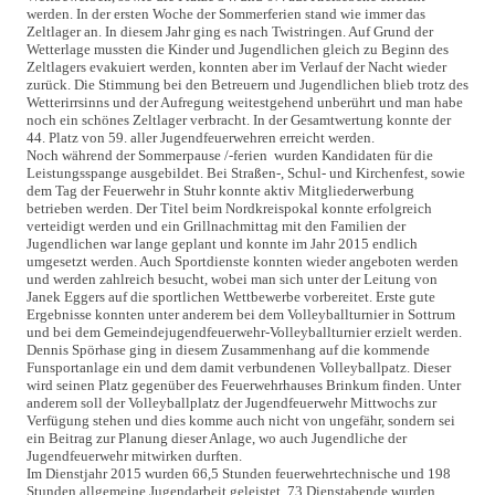
werden. In der ersten Woche der Sommerferien stand wie immer das
Zeltlager an. In diesem Jahr ging es nach Twistringen. Auf Grund der
Wetterlage mussten die Kinder und Jugendlichen gleich zu Beginn des
Zeltlagers evakuiert werden, konnten aber im Verlauf der Nacht wieder
zurück. Die Stimmung bei den Betreuern und Jugendlichen blieb trotz des
Wetterirrsinns und der Aufregung weitestgehend unberührt und man habe
noch ein schönes Zeltlager verbracht. In der Gesamtwertung konnte der
44. Platz von 59. aller Jugendfeuerwehren erreicht werden.
Noch während der Sommerpause /-ferien wurden Kandidaten für die
Leistungsspange ausgebildet. Bei Straßen-, Schul- und Kirchenfest, sowie
dem Tag der Feuerwehr in Stuhr konnte aktiv Mitgliederwerbung
betrieben werden. Der Titel beim Nordkreispokal konnte erfolgreich
verteidigt werden und ein Grillnachmittag mit den Familien der
Jugendlichen war lange geplant und konnte im Jahr 2015 endlich
umgesetzt werden. Auch Sportdienste konnten wieder angeboten werden
und werden zahlreich besucht, wobei man sich unter der Leitung von
Janek Eggers auf die sportlichen Wettbewerbe vorbereitet. Erste gute
Ergebnisse konnten unter anderem bei dem Volleyballturnier in Sottrum
und bei dem Gemeindejugendfeuerwehr-Volleyballturnier erzielt werden.
Dennis Spörhase ging in diesem Zusammenhang auf die kommende
Funsportanlage ein und dem damit verbundenen Volleyballpatz. Dieser
wird seinen Platz gegenüber des Feuerwehrhauses Brinkum finden. Unter
anderem soll der Volleyballplatz der Jugendfeuerwehr Mittwochs zur
Verfügung stehen und dies komme auch nicht von ungefähr, sondern sei
ein Beitrag zur Planung dieser Anlage, wo auch Jugendliche der
Jugendfeuerwehr mitwirken durften.
Im Dienstjahr 2015 wurden 66,5 Stunden feuerwehrtechnische und 198
Stunden allgemeine Jugendarbeit geleistet. 73 Dienstabende wurden