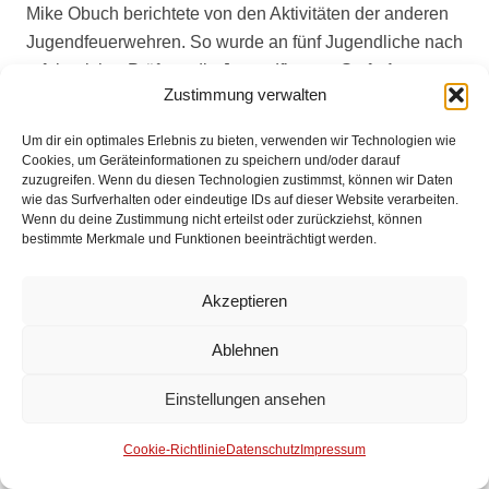
Mike Obuch berichtete von den Aktivitäten der anderen
Jugendfeuerwehren. So wurde an fünf Jugendliche nach
erfolgreicher Prüfung die Jugendflamme Stufe 1
Zustimmung verwalten
verliehen. Er berichtete auch, dass das Zeltlager in
diesem Jahr vom 22.06. bis zum 30.06.2024 in Kirchdorf
Um dir ein optimales Erlebnis zu bieten, verwenden wir Technologien wie
im Südkreis stattfinden wird.
Cookies, um Geräteinformationen zu speichern und/oder darauf
zuzugreifen. Wenn du diesen Technologien zustimmst, können wir Daten
Zum Abschluss bedankte sich der anwesende
wie das Surfverhalten oder eindeutige IDs auf dieser Website verarbeiten.
Wenn du deine Zustimmung nicht erteilst oder zurückziehst, können
Bürgermeister Stephan Korte bei der Feuerwehr für die
bestimmte Merkmale und Funktionen beeinträchtigt werden.
ehrenamtliche Arbeit und die professionelle
Sicherstellung des Brandschutzes in der Gemeinde. Er
Akzeptieren
hob auch die sehr gute Zusammenarbeit der Feuerwehr
und den Mitarbeitern der Gemeindeverwaltung vor allem
Ablehnen
im gemeinsamen Krisenstab beim Hochwassereinsatz
Einstellungen ansehen
um Weihnachten hervor. Er berichtete auch, dass aktuell
2,5 Mitarbeiter im Rathaus für die Feuerwehr zuständig
Cookie-Richtlinie
Datenschutz
Impressum
sind. Zum Thema des neu geplanten Feuerwehrhauses
berichtete der Bürgermeister, dass die