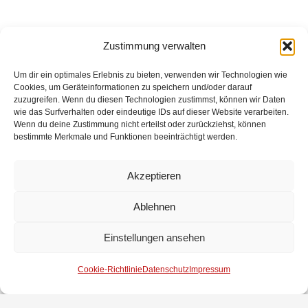
Zustimmung verwalten
Gemeindebrandmeister Michael Kalusche berichtete im
Anschluss über die aktuellen Themen der
Um dir ein optimales Erlebnis zu bieten, verwenden wir Technologien wie
Gemeindefeuerwehrführung. Neben verschiedenen
Cookies, um Geräteinformationen zu speichern und/oder darauf
zuzugreifen. Wenn du diesen Technologien zustimmst, können wir Daten
Themen zur Beschaffung ging er auch auf einen aktuell
wie das Surfverhalten oder eindeutige IDs auf dieser Website verarbeiten.
diskutierten Vorschlag einer möglichen „Feuerwehr-
Wenn du deine Zustimmung nicht erteilst oder zurückziehst, können
bestimmte Merkmale und Funktionen beeinträchtigt werden.
Rente“ ein. Hier wird geprüft, ob es im Rahmen einer
Rente die Möglichkeit gibt, den ehrenamtlichen und
unentgeltlichen Einsatz der Feuerwehrleute auch
Akzeptieren
monetär anzuerkennen.
Ablehnen
Gemeindejugendfeuerwehrwart Jens Kleemeyer
Einstellungen ansehen
berichtet von den Aktivitäten der Jugendfeuerwehr, die
nach den Corona-Einschränkungen ebenfalls zu
Cookie-Richtlinie
Datenschutz
Impressum
normalem Dienstbetrieb zurück kehren konnte. Da ja
auch im vergangenen Jahr das Kreiszeltlager