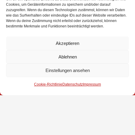
Cookies, um Geräteinformationen zu speichern und/oder darauf
Ausflug zum Kronplatz
zuzugreifen. Wenn du diesen Technologien zustimmst, können wir Daten
wie das Surfverhalten oder eindeutige IDs auf dieser Website verarbeiten.
{gallery}aktuelles-und-presse/aktuelles/Internationale-Wettbewerbe-
Wenn du deine Zustimmung nicht erteilst oder zurückziehst, können
bestimmte Merkmale und Funktionen beeinträchtigt werden.
2014/kronplatz{/gallery}
Akzeptieren
Ablehnen
Einstellungen ansehen
Impressum
Cookie-Richtlinie
Datenschutz
Impressum
Datenschutz
Kontakt
© 2025 Freiwillige Feuerwehr Stuhr
Anmelden