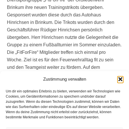
Brinkum ihre neuen Trainingstrikots übergeben.
Gesponsert wurden diese durch das Autohaus
Hinrichsen in Brinkum. Die Trikots wurden durch den
Geschäftsführer Rüdiger Hinrichsen persönlich
übergeben. Herr Hinrichsen nutzte die Gelegenheit die
Gruppe zu einem Fußballturnier im Sommer einzuladen.
Die „FitForFire“ Mitglieder treffen sich einmal pro
Woche. Ziel ist es für den Feuerwehralltag fit zu sein
und den Teamgeist weiter zu fördern. Auf dem
Trainingsprogramm stehen Fußball, Volleyball, Joggen,
Zustimmung verwalten
Schwimmen oder spezielle Feuerwehr-
Trainingsparkours. Mit den neuen Trikots können die
Um dir ein optimales Erlebnis zu bieten, verwenden wir Technologien wie
Cookies, um Geräteinformationen zu speichern und/oder darauf
Mitglieder zukünftig in einem einheitlichen und
zuzugreifen. Wenn du diesen Technologien zustimmst, können wir Daten
modernen Outfit ihre Dienste verrichten oder auch an
wie das Surfverhalten oder eindeutige IDs auf dieser Website verarbeiten.
Turnieren teilnehmen.
Wenn du deine Zustimmung nicht erteilst oder zurückziehst, können
bestimmte Merkmale und Funktionen beeinträchtigt werden.