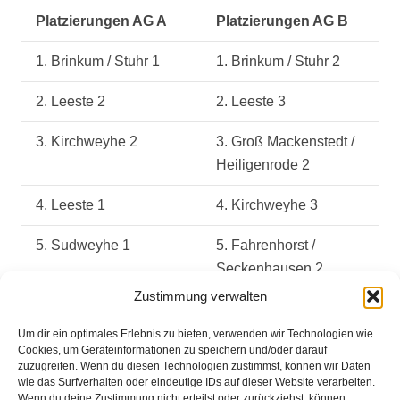
Platzierungen AG A
Platzierungen AG B
1. Brinkum / Stuhr 1
1. Brinkum / Stuhr 2
2. Leeste 2
2. Leeste 3
3. Kirchweyhe 2
3. Groß Mackenstedt /
Heiligenrode 2
4. Leeste 1
4. Kirchweyhe 3
5. Sudweyhe 1
5. Fahrenhorst /
Seckenhausen 2
Zustimmung verwalten
6. Kirchweyhe 1
6. Lahausen 2
Um dir ein optimales Erlebnis zu bieten, verwenden wir Technologien wie
7. Erichshof 1
7. Melchiorsausen 2
Cookies, um Geräteinformationen zu speichern und/oder darauf
zuzugreifen. Wenn du diesen Technologien zustimmst, können wir Daten
wie das Surfverhalten oder eindeutige IDs auf dieser Website verarbeiten.
8. Sudweyhe 2
8. Groß Mackenstedt /
Wenn du deine Zustimmung nicht erteilst oder zurückziehst, können