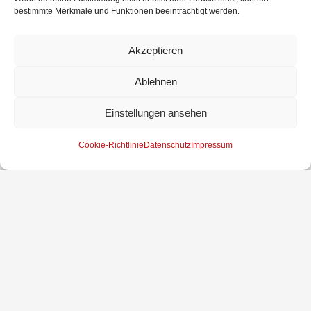
Heiligenrode 3
bestimmte Merkmale und Funktionen beeinträchtigt werden.
9. Melchiorshausen 1
8. Dreye 1
Akzeptieren
10. Lahausen 1
9. Erichshof 2
Ablehnen
11. Groß Mackenstedt /
10. Brinkum / Stuhr 3
Einstellungen ansehen
Heiligenrode 1
Cookie-Richtlinie
Datenschutz
Impressum
12. Fahrenhorst /
Seckenhausen 1
Impressum
Datenschutz
Kontakt