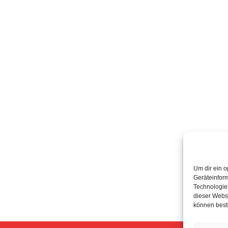
Um dir ein o
Geräteinfor
Technologien
dieser Websi
können best