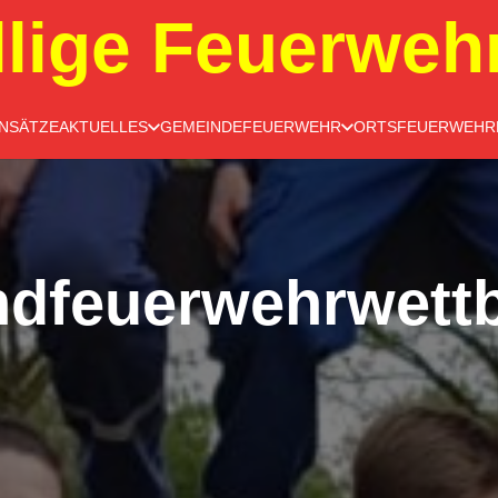
llige Feuerweh
INSÄTZE
AKTUELLES
GEMEINDEFEUERWEHR
ORTSFEUERWEHR
dfeuerwehrwett