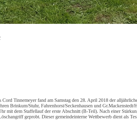
2
s Cord Tinnemeyer fand am Samstag den 28. April 2018 der alljährli
wehren Brinkum/Stuhr, Fahrenhorst/Seckenhausen und Gr.Mackenstedt/H
it dem Staffellauf der erste Abschnitt (B-Teil). Nach einer Stärkun
 Löschangriff geprobt. Dieser gemeindeinterne Wettbewerb dient als Te