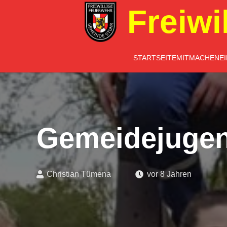
Freiwi
STARTSEITE
MITMACHEN
E
Gemeidejugen
Christian Tümena
vor 8 Jahren