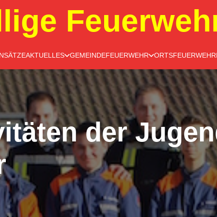
llige Feuerweh
INSÄTZE
AKTUELLES
GEMEINDEFEUERWEHR
ORTSFEUERWEHR
vitäten der Juge
r