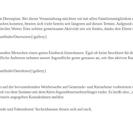
em Dienstplan. Bei dieser Veranstaltung möchten wir mit allen Familienmitglieder
chen konnten, freuten sich viele bereits seit längeren auf diesen Termin. Aufgrun
chte Wetter. Eine schöne gemeinsame Aktivität wie wir finden, danke den Eltern fü
mStuhr/Osterwiese{/gallery}
senden Menschen einen guten Eindruck hinterlassen. Egal ob beim Stockbrot für die
ldliche Auftreten nehmen unsere Jugendliche gerne genauso an, wie ihre aktiven 
mStuhr/Osterfeuer{/gallery}
ns auf die bevorstehenden Wettbewerbe auf Gemeinde- und Kreisebene vorbereiten s
d vor dem Sommer mit dem Kreis-Jugendfeuerwehrzeltlager endet. Es heißt also „vi
netseite angegeben Kontaktdaten melden.
ode und Fahrenhorst/ Seckenhausen freuen sich auf euch.