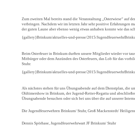
Zum zweiten Mal bereits stand die Veranstaltung „Osterwiese“ auf d
verbringen. Nachdem wir im letzten Jahr sehr positive Erfahrungen ma
der guten Laune aber ebenso wenig etwas anhaben konnte wie das schle
{gallery}Brinkum/aktuelles-und-presse/2015/JugendfeuerwehrBrinku
Beim Osterfeuer in Brinkum durften unsere Mitglieder wieder vor tau
Mitbürger oder dem Anzünden des Osterfeuers, das Lob für das vorbi
Stuhr.
{gallery}Brinkum/aktuelles-und-presse/2015/JugendfeuerwehrBrinku
Als nächstes stehen für uns Übungsabende auf dem Dienstplan, die u
Oldtimershow in Brinkum, der Jugend-Retter-Regatta und abschließen
Übungsabende besuchen oder sich bei uns über die auf unserer Inter
Die Jugendfeuerwehren Brinkum/ Stuhr, Groß Mackenstedt/ Heiligenr
Dennis Spörhase, Jugendfeuerwehrwart JF Brinkum/ Stuhr