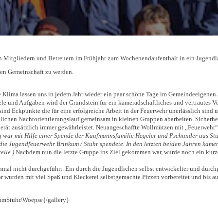
hren Mitgliedern und Betreuern im Frühjahr zum Wochenendaufenthalt in ein Jug
llen Gemeinschaft zu werden.
me Klima lassen uns in jedem Jahr wieder ein paar schöne Tage im Gemeindeeigen
 und Aufgaben wird der Grundstein für ein kameradschaftliches und vertrautes Verh
sind Eckpunkte die für eine erfolgreiche Arbeit in der Feuerwehr unerlässlich sin
lichen Nachtorientierungslauf gemeinsam in kleinen Gruppen abarbeiten. Sicherheit
rät zusätzlich immer gewährleistet. Neuangeschaffte Wollmützen mit „Feuerwehr“-Au
 war mit Hilfe einer Spende der Kaufmannsfamilie Hegeler und Pschunder aus Stu
ie Jugendfeuerwehr Brinkum / Stuhr spendete. In den letzten beiden Jahren kamen
elle.)
Nachdem nun die letzte Gruppe ins Ziel gekommen war, wurde noch ein kurz
nmal nicht durchgeführt. Ein durch die Jugendlichen selbst entwickelter und durch
r wurden mit viel Spaß und Kleckerei selbstgemachte Pizzen vorbereitet und bis auf
umStuhr/Woepse{/gallery}