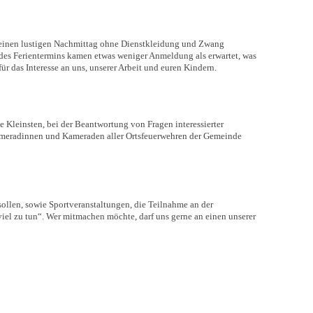
n einen lustigen Nachmittag ohne Dienstkleidung und Zwang
d des Ferientermins kamen etwas weniger Anmeldung als erwartet, was
r das Interesse an uns, unserer Arbeit und euren Kindern.
 Kleinsten, bei der Beantwortung von Fragen interessierter
Kameradinnen und Kameraden aller Ortsfeuerwehren der Gemeinde
ollen, sowie Sportveranstaltungen, die Teilnahme an der
el zu tun“. Wer mitmachen möchte, darf uns gerne an einen unserer