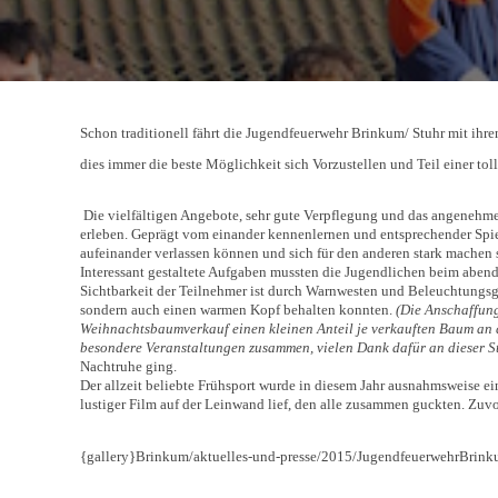
Schon traditionell fährt die Jugendfeuerwehr Brinkum/ Stuhr mit i
dies immer die beste Möglichkeit sich Vorzustellen und Teil einer to
Die vielfältigen Angebote, sehr gute Verpflegung und das angeneh
erleben. Geprägt vom einander kennenlernen und entsprechender Spiele
aufeinander verlassen können und sich für den anderen stark machen 
Interessant gestaltete Aufgaben mussten die Jugendlichen beim abend
Sichtbarkeit der Teilnehmer ist durch Warnwesten und Beleuchtungsge
sondern auch einen warmen Kopf behalten konnten.
(Die Anschaffung
Weihnachtsbaumverkauf einen kleinen Anteil je verkauften Baum an d
besondere Veranstaltungen zusammen, vielen Dank dafür an dieser St
Nachtruhe ging.
Der allzeit beliebte Frühsport wurde in diesem Jahr ausnahmsweise ei
lustiger Film auf der Leinwand lief, den alle zusammen guckten. Zuvo
{gallery}Brinkum/aktuelles-und-presse/2015/JugendfeuerwehrBrink