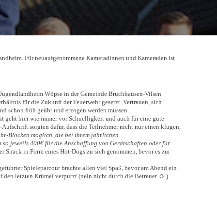
endlandheim. Für neuaufgenommene Kameradinnen und Kameraden ist
en Jugendlandheim Wöpse in der Gemeinde Bruchhausen-Vilsen
ältnis für die Zukunft der Feuerwehr gesetzt. Vertrauen, sich
d und schon früh geübt und erzogen werden müssen.
 geht hier wie immer vor Schnelligkeit und auch für eine gute
fschrift sorgten dafür, dass die Teilnehmer nicht nur einen klugen,
hr-Blocken möglich, die bei ihrem jährlichen
 so jeweils 400€ für die Anschaffung von Gerätschaften oder für
er Snack in Form eines Hot-Dogs zu sich genommen, bevor es zur
geführter Spieleparcour brachte allen viel Spaß, bevor am Abend ein
 den letzten Krümel verputzt (nein nicht durch die Betreuer ☺ ).