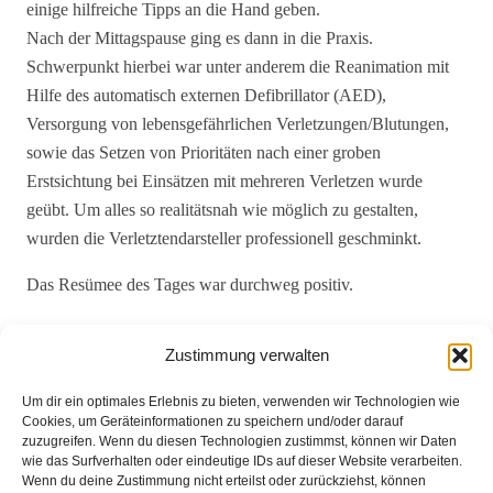
einige hilfreiche Tipps an die Hand geben.
Nach der Mittagspause ging es dann in die Praxis.
Schwerpunkt hierbei war unter anderem die Reanimation mit
Hilfe des automatisch externen Defibrillator (AED),
Versorgung von lebensgefährlichen Verletzungen/Blutungen,
sowie das Setzen von Prioritäten nach einer groben
Erstsichtung bei Einsätzen mit mehreren Verletzen wurde
geübt. Um alles so realitätsnah wie möglich zu gestalten,
wurden die Verletztendarsteller professionell geschminkt.
Das Resümee des Tages war durchweg positiv.
Text und Bilder: Christian Meinen
Zustimmung verwalten
Um dir ein optimales Erlebnis zu bieten, verwenden wir Technologien wie
Cookies, um Geräteinformationen zu speichern und/oder darauf
{gallery}Brinkum/aktuelles-und-
zuzugreifen. Wenn du diesen Technologien zustimmst, können wir Daten
presse/aktuelles/2016/Erste_Hilfe{/gallery}
wie das Surfverhalten oder eindeutige IDs auf dieser Website verarbeiten.
Wenn du deine Zustimmung nicht erteilst oder zurückziehst, können