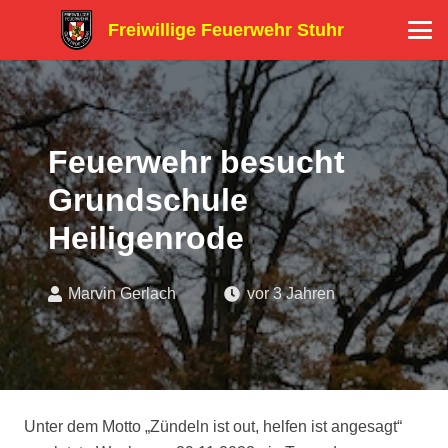
Freiwillige Feuerwehr Stuhr
Feuerwehr besucht
Grundschule
Heiligenrode
Marvin Gerlach
vor 3 Jahren
Unter dem Motto „Zündeln ist out, helfen ist angesagt“