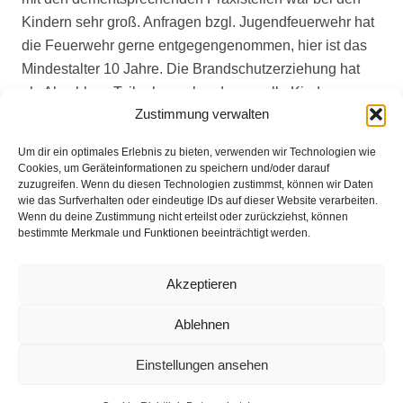
Kindern sehr groß. Anfragen bzgl. Jugendfeuerwehr hat
die Feuerwehr gerne entgegengenommen, hier ist das
Mindestalter 10 Jahre. Die Brandschutzerziehung hat
als Abschluss Teilnahmeurkunden an alle Kinder
Zustimmung verwalten
ausgegeben und sich bei den Kindern mit dem Motto
“Zündeln ist out, helfen ist angesagt!“ bedankt.
Um dir ein optimales Erlebnis zu bieten, verwenden wir Technologien wie
Auch an alle Leser, gehen Sie achtsam mit offenen
Cookies, um Geräteinformationen zu speichern und/oder darauf
zuzugreifen. Wenn du diesen Technologien zustimmst, können wir Daten
Feuer/Flammen um – nie aus den Augen lassen.
wie das Surfverhalten oder eindeutige IDs auf dieser Website verarbeiten.
Die Gemeindefeuerwehr Stuhr wünscht allen Bürgen
Wenn du deine Zustimmung nicht erteilst oder zurückziehst, können
eine schöne Weihnachtszeit.
bestimmte Merkmale und Funktionen beeinträchtigt werden.
Akzeptieren
Impressum
Ablehnen
Datenschutz
Einstellungen ansehen
Kontakt