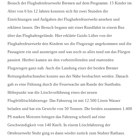
Besuch der Flughafenfeuerwehr Bremen auf dem Programm. 15 Kinder im
Alter von 6 bis 12 Jahren konnten sich für zwei Stunden die
Einrichtungen und Aufgaben der Flughafenfeuerwehr ansehen und
erklären lassen. Der Besuch begann mit einer Rundfahrt in einem Bus
über das Flughafengelände. Hier erklärte Guido Lührs von der
Flughafenfeuerwehr den Kindern wo die Flugzeuge angekommen und die
Passagiere ein und aussteigen und was noch so alles rund um das Fliegen
passiert. Hierbei kamen sie den vorbeirollenden und startenden
Flugzeugen ganz nah. Auch die Landung einer der beiden Bremer
Rettungshubschrauber konnte aus der Nähe beobachtet werden. Danach
gab es eine Führung durch die Feuerwache am Rande der Startbahn.
Höhepunkt war die Löschvorführung eines der neuen
Flugfeldlöschfahrzeuge. Das Fahrzeug ist mit 12.500 Litern Wasser
beladen und hat ein Gewicht von 50 Tonnen. Die beiden zusammen 1.400
PS starken Motoren bringen das Fahrzeug schnell auf eine
Geschwindigkeit von 140 Km/h. In einem Löschfahrzeug der
Ortsfeuerwehr Stuhr ging es dann wieder zurück zum Stuhrer Rathaus.