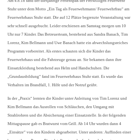
Am 4.8.18 fand der diesjährige Ferienspaß der Freiwilligen Feuerwehr 
Stuhr 
unter dem Motto „Ein Tag als Feuerwehrmann/ Feuerwehrfrau“ am 
Feuerwehrhaus 
Stuhr statt. Die auf 12 Plätze begrenzte Veranstaltung war 
sehr schnell 
ausgebucht. Leider erschienen am Samstag morgen um 10 
Uhr nur 7 Kinder. Das 
Betreuerteam, bestehend aus Sandra Banach, Tim 
Lorenz, Kim Bellmann und Uwe 
Banach hatte ein abwechslungsreiches 
Programm vorbereitet. Als erstes 
schauten sich die Kinder das 
Feuerwehrhaus und die Fahrzeuge genau an. Sie 
bekamen dann ihre 
Einsatzkleidung bestehend aus Helm und Handschuhen.
 Die 
„Grundausbildung“ fand im 
Feuerwehrhaus Stuhr statt. Es wurde das 
Verhalten im Brandfall, 1. Hilfe und der 
Notruf geübt. 
In der „Praxis“ lernten die Kinder unter Anleitung von Tim 
Lorenz und 
Kim Bellmann das Ausrollen von Schläuchen, den Umgang mit 
Strahlrohren und die Absicherung einer Einsatzstelle. In der folgenden 
Mittagspause gab es Bratwurst vom Grill. Ab 14 Uhr wurden dann 4 
„Einsätze“ 
von den Kindern abgearbeitet. Unter anderen: Auffinden einer 