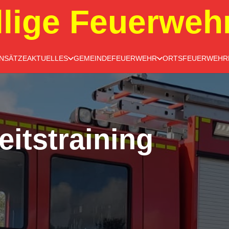
llige Feuerweh
INSÄTZE
AKTUELLES
GEMEINDEFEUERWEHR
ORTSFEUERWEHR
eitstraining