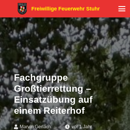
Freiwillige Feuerwehr Stuhr
Fachgruppe
Großtierrettung –
Einsatzübung auf
einem Reiterhof
Marvin Gerlach
vor 1 Jahr