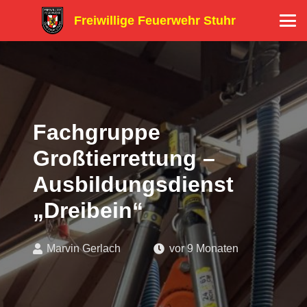
Freiwillige Feuerwehr Stuhr
Fachgruppe
Großtierrettung –
Ausbildungsdienst
„Dreibein“
Marvin Gerlach
vor 9 Monaten