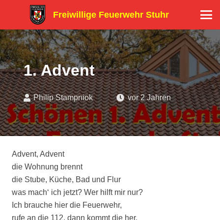
Freiwillige Feuerwehr Stuhr
1. Advent
Philip Stampniok
vor 2 Jahren
Advent, Advent
die Wohnung brennt
die Stube, Küche, Bad und Flur
was mach‘ ich jetzt? Wer hilft mir nur?
Ich brauche hier die Feuerwehr,
rufe an die 112, dann kommt die her.