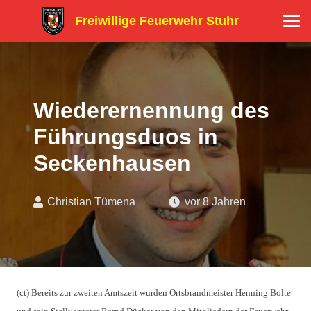
Freiwillige Feuerwehr Stuhr
Wiederernennung des
Führungsduos in
Seckenhausen
Christian Tümena
vor 8 Jahren
(ct) Bereits zur zweiten Amtszeit wurden Ortsbrandmeister Henning Bolte