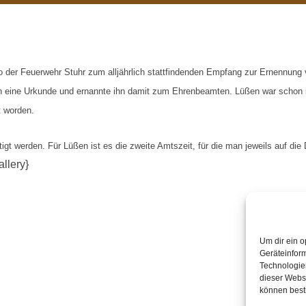
er Feuerwehr Stuhr zum alljährlich stattfindenden Empfang zur Ernennung v
n eine Urkunde und ernannte ihn damit zum Ehrenbeamten. Lüßen war schon
t worden.
gt werden. Für Lüßen ist es die zweite Amtszeit, für die man jeweils auf die
llery}
Um dir ein o
Geräteinfor
Technologien
dieser Websi
können best