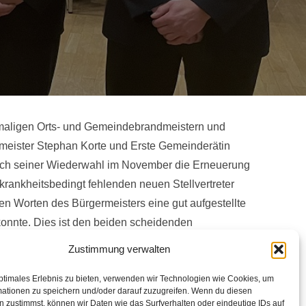
aligen Orts- und Gemeindebrandmeistern und
meister Stephan Korte und Erste Gemeinderätin
nach seiner Wiederwahl im November die Erneuerung
krankheitsbedingt fehlenden neuen Stellvertreter
en Worten des Bürgermeisters eine gut aufgestellte
konnte. Dies ist den beiden scheidenden
 die Führung der Ortsfeuerwehr. Thomas Türke als
Zustimmung verwalten
nktionen in Ortsfeuerwehr und Jugendfeuerwehr
menstrauß als Zeichen der Dankbarkeit. Bürgermeister
ptimales Erlebnis zu bieten, verwenden wir Technologien wie Cookies, um
mationen zu speichern und/oder darauf zuzugreifen. Wenn du diesen
enden Rückendeckung der Partner gut funktionieren
 zustimmst, können wir Daten wie das Surfverhalten oder eindeutige IDs auf