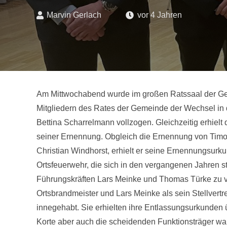
Marvin Gerlach
vor 4 Jahren
Am Mittwochabend wurde im großen Ratssaal der G
Mitgliedern des Rates der Gemeinde der Wechsel in
Bettina Scharrelmann vollzogen. Gleichzeitig erhie
seiner Ernennung. Obgleich die Ernennung von Timo Dz
Christian Windhorst, erhielt er seine Ernennungsurku
Ortsfeuerwehr, die sich in den vergangenen Jahren s
Führungskräften Lars Meinke und Thomas Türke zu ve
Ortsbrandmeister und Lars Meinke als sein Stellvert
innegehabt. Sie erhielten ihre Entlassungsurkunden 
Korte aber auch die scheidenden Funktionsträger war