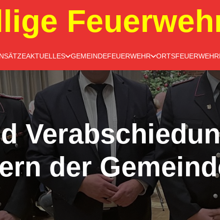
llige Feuerweh
INSÄTZE
AKTUELLES
GEMEINDEFEUERWEHR
ORTSFEUERWEHR
d Verabschiedun
gern der Gemeind