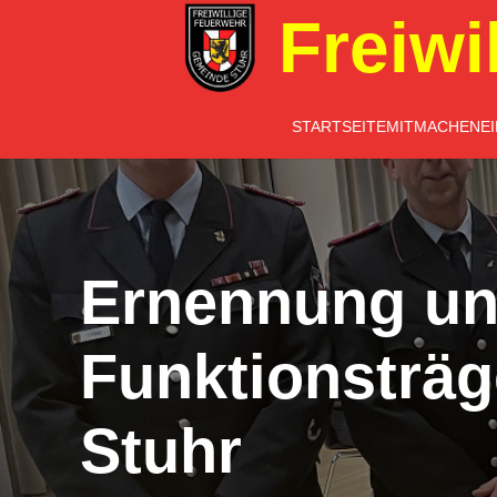
Freiwi
STARTSEITE
MITMACHEN
E
Ernennung un
Funktionsträ
Stuhr