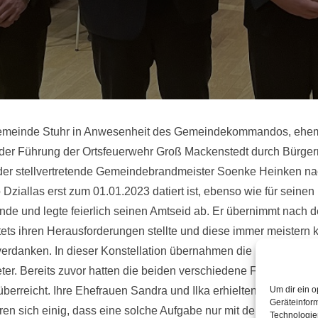
emeinde Stuhr in Anwesenheit des Gemeindekommandos, ehem
 der Führung der Ortsfeuerwehr Groß Mackenstedt durch Bürger
lt der stellvertretende Gemeindebrandmeister Soenke Heinken 
iallas erst zum 01.01.2023 datiert ist, ebenso wie für seinen 
nde und legte feierlich seinen Amtseid ab. Er übernimmt nach d
tets ihren Herausforderungen stellte und diese immer meistern 
rdanken. In dieser Konstellation übernahmen die beiden 2011
reter. Bereits zuvor hatten die beiden verschiedene Führungsfu
überreicht. Ihre Ehefrauen Sandra und Ilka erhielten einen Blu
Um dir ein o
Geräteinfor
en sich einig, dass eine solche Aufgabe nur mit der entsprech
Technologien