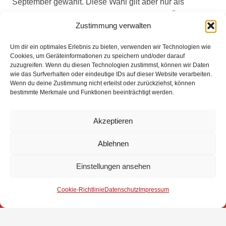
September gewählt. Diese Wahl gilt aber nur als
Vorschlag. Die offizielle Einsetzung in diese Ämter wird
Zustimmung verwalten
vom Bürgermeister auf Beschluss des Rates
vorgenommen werden, der in aller Regel den
Um dir ein optimales Erlebnis zu bieten, verwenden wir Technologien wie
Vorschlägen folgt.
Cookies, um Geräteinformationen zu speichern und/oder darauf
zuzugreifen. Wenn du diesen Technologien zustimmst, können wir Daten
wie das Surfverhalten oder eindeutige IDs auf dieser Website verarbeiten.
Der Bürgermeister bedankte sich bei allen Gewählten
Wenn du deine Zustimmung nicht erteilst oder zurückziehst, können
und Verabschiedeten für ihr starkes Engagement mit
bestimmte Merkmale und Funktionen beeinträchtigt werden.
hohem zeitlichen Einsatz im Ehrenamt im Dienste der
Allgemeinheit.
Akzeptieren
Ablehnen
Impressum
Einstellungen ansehen
Datenschutz
Cookie-Richtlinie
Datenschutz
Impressum
Kontakt