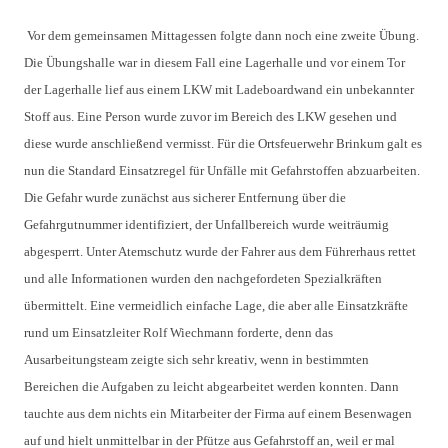
Vor dem gemeinsamen Mittagessen folgte dann noch eine zweite Übung.
Die Übungshalle war in diesem Fall eine Lagerhalle und vor einem Tor
der Lagerhalle lief aus einem LKW mit Ladeboardwand ein unbekannter
Stoff aus. Eine Person wurde zuvor im Bereich des LKW gesehen und
diese wurde anschließend vermisst. Für die Ortsfeuerwehr Brinkum galt es
nun die Standard Einsatzregel für Unfälle mit Gefahrstoffen abzuarbeiten.
Die Gefahr wurde zunächst aus sicherer Entfernung über die
Gefahrgutnummer identifiziert, der Unfallbereich wurde weiträumig
abgesperrt. Unter Atemschutz wurde der Fahrer aus dem Führerhaus rettet
und alle Informationen wurden den nachgefordeten Spezialkräften
übermittelt. Eine vermeidlich einfache Lage, die aber alle Einsatzkräfte
rund um Einsatzleiter Rolf Wiechmann forderte, denn das
Ausarbeitungsteam zeigte sich sehr kreativ, wenn in bestimmten
Bereichen die Aufgaben zu leicht abgearbeitet werden konnten. Dann
tauchte aus dem nichts ein Mitarbeiter der Firma auf einem Besenwagen
auf und hielt unmittelbar in der Pfütze aus Gefahrstoff an, weil er mal