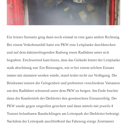
Ein letztes Szenario ging dann noch einmal in eine ganz andere Richtung.
Bei einem Verkehrsunfall hatte ein PKW eine Leitplanke durchbrochen
und auf dem dahinterliegenden Radweg einen Radfahrer unter sich
begraben. Erschwerend kam hinzu, dass das Gelände hinter der Leitplanke
stark abschüssig war. Ein Rüstwagen, wie er bei einem solchen Einsatz
immer mit alarmiert werden würde, stand leider nicht zur Verfügung. Die
Brinkumer nutzen die Gelegenheit und probierten verschiedene Varianten
um den Radfahrer schonend unter dem PKW zu bergen. Am Ende brachte
dann der Kranbetrieb der Drehleiter den gewünschten Einsatzerfolg. Der
PKW wurde gegen wegrollen gesichert und dann mittels mit jeweils 4
Tonnen belastbaren Bandschlingen am Leiterpark der Drehleiter befestigt.
Nachdem der Leiterpark anschließend das Fahrzeug einige Zentimeter