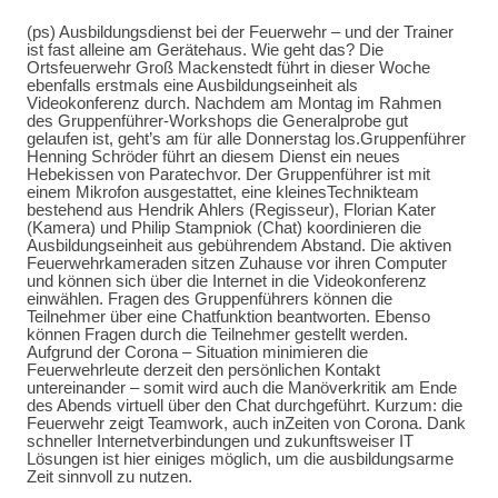
(ps) Ausbildungsdienst bei der Feuerwehr – und der Trainer
ist fast alleine am Gerätehaus. Wie geht das? Die
Ortsfeuerwehr Groß Mackenstedt führt in dieser Woche
ebenfalls erstmals eine Ausbildungseinheit als
Videokonferenz durch. Nachdem am Montag im Rahmen
des Gruppenführer-Workshops die Generalprobe gut
gelaufen ist, geht’s am für alle Donnerstag los.Gruppenführer
Henning Schröder führt an diesem Dienst ein neues
Hebekissen von Paratechvor. Der Gruppenführer ist mit
einem Mikrofon ausgestattet, eine kleinesTechnikteam
bestehend aus Hendrik Ahlers (Regisseur), Florian Kater
(Kamera) und Philip Stampniok (Chat) koordinieren die
Ausbildungseinheit aus gebührendem Abstand. Die aktiven
Feuerwehrkameraden sitzen Zuhause vor ihren Computer
und können sich über die Internet in die Videokonferenz
einwählen. Fragen des Gruppenführers können die
Teilnehmer über eine Chatfunktion beantworten. Ebenso
können Fragen durch die Teilnehmer gestellt werden.
Aufgrund der Corona – Situation minimieren die
Feuerwehrleute derzeit den persönlichen Kontakt
untereinander – somit wird auch die Manöverkritik am Ende
des Abends virtuell über den Chat durchgeführt. Kurzum: die
Feuerwehr zeigt Teamwork, auch inZeiten von Corona. Dank
schneller Internetverbindungen und zukunftsweiser IT
Lösungen ist hier einiges möglich, um die ausbildungsarme
Zeit sinnvoll zu nutzen.