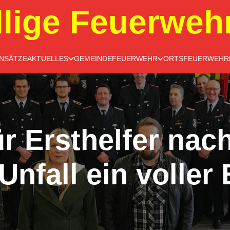
llige Feuerweh
INSÄTZE
AKTUELLES
GEMEINDEFEUERWEHR
ORTSFEUERWEHR
r Ersthelfer nac
Unfall ein voller 