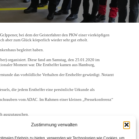
r.Ippener, bei dem der Geisterfahrer den PKW einer vierköpfigen
ich aber zum Glück körperlich wieder sehr gut erholt.
ankenhaus begleitet haben.
uber) organisiert. Diese fand am Samstag, den 25.01.2020 im
emotionaler Moment war. Die Ersthelfer kamen aus Hamburg,
unde das vorbildliche Verhalten der Ersthelfer gewürdigt. Notarzt
els, die jedem Ersthelfer eine persönliche Urkunde als
ubschraubers vom ADAC. Im Rahmen einer kleinen „Pressekonferenz“
ch auszutauschen.
Zustimmung verwalten
ptimales Erlebnis zu bieten, verwenden wir Technologien wie Cookies, um