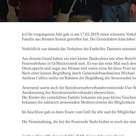
(ct) Im vergangenen Jahr gab es am 17.02.2019 einen schweren Verkeh
Familie aus Bremen frontal getroffen hat. Der Geisterfahrer kam dabei
Vorbildlich war damals das Verhalten der Ersthelfer. Darunter untera
Aus diesem Grund haben wir eine kleine Dankesfeier mit allen Beteili
Feuerwehrhaus in Gr.Mackenstedt statt. Es war das erste Mal nach dem
Ostercappeln und sogar aus Wismar und waren extra für diese Feier ang
Nach einer kurzen Begrüßung durch Gemeindebrandmeister Michael Ka
Andreas Callies stellte im Rahmen der Begrüßung die Anwesenden kurz
Anwesend waren auch der Kreisfeuerwehrverbandsvorsitzende Uwe Stub
Anerkennung des Kreisfeuerwehrverbandes überreichten.
Die Kinder der verunfallten Familie bekamen ein paar kleine Gesch
bekamen die zahlreich anwesenden Medienvertreter die Möglichkeit a
Im Anschluss gab es dann Essen vom Grill für alle und die Möglichk
Die Veranstaltung, die bei der Feuerwehr Stuhr bisher so noch nie statt