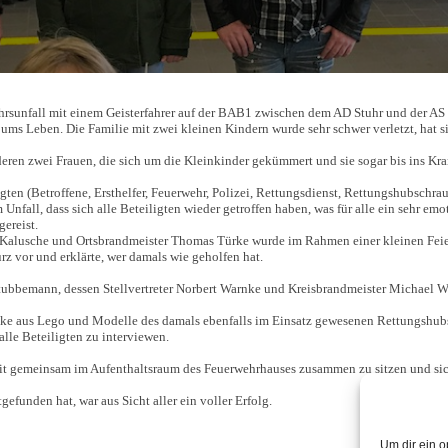
rsunfall mit einem Geisterfahrer auf der BAB1 zwischen dem AD Stuhr und der AS G
 ums Leben. Die Familie mit zwei kleinen Kindern wurde sehr schwer verletzt, hat s
nderen zwei Frauen, die sich um die Kleinkinder gekümmert und sie sogar bis ins Kr
gten (Betroffene, Ersthelfer, Feuerwehr, Polizei, Rettungsdienst, Rettungshubschra
 Unfall, dass sich alle Beteiligten wieder getroffen haben, was für alle ein sehr 
ereist.
lusche und Ortsbrandmeister Thomas Türke wurde im Rahmen einer kleinen Feierst
 vor und erklärte, wer damals wie geholfen hat.
bemann, dessen Stellvertreter Norbert Warnke und Kreisbrandmeister Michael Wess
enke aus Lego und Modelle des damals ebenfalls im Einsatz gewesenen Rettungsh
lle Beteiligten zu interviewen.
eit gemeinsam im Aufenthaltsraum des Feuerwehrhauses zusammen zu sitzen und si
gefunden hat, war aus Sicht aller ein voller Erfolg.
Um dir ein o