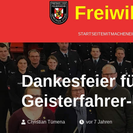
Freiwi
STARTSEITE
MITMACHEN
E
Dankesfeier fü
Geisterfahrer-
Christian Tümena
vor 7 Jahren