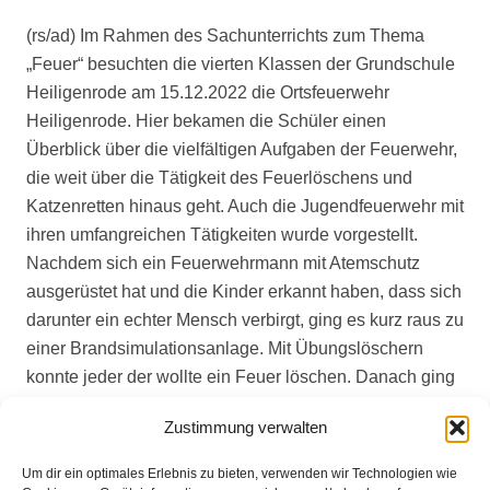
(rs/ad) Im Rahmen des Sachunterrichts zum Thema
„Feuer“ besuchten die vierten Klassen der Grundschule
Heiligenrode am 15.12.2022 die Ortsfeuerwehr
Heiligenrode. Hier bekamen die Schüler einen
Überblick über die vielfältigen Aufgaben der Feuerwehr,
die weit über die Tätigkeit des Feuerlöschens und
Katzenretten hinaus geht. Auch die Jugendfeuerwehr mit
ihren umfangreichen Tätigkeiten wurde vorgestellt.
Nachdem sich ein Feuerwehrmann mit Atemschutz
ausgerüstet hat und die Kinder erkannt haben, dass sich
darunter ein echter Mensch verbirgt, ging es kurz raus zu
einer Brandsimulationsanlage. Mit Übungslöschern
konnte jeder der wollte ein Feuer löschen. Danach ging
es in die Fahrzeughalle um sich die Feuerwehrautos
Zustimmung verwalten
anzuschauen und viele Fragen zu stellen, die von der
Feuerwehr beantwortet wurden. Nach circa zwei
Um dir ein optimales Erlebnis zu bieten, verwenden wir Technologien wie