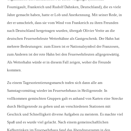
Fournigault, Frankreich und Rudolf Dahnken, Deutschland), die es viele
Jahre gemacht haben, hatte er Lob und Anerkennung. Mit seiner Rede, in
der er umschrieb, dass sie vom Wind von Frankreich zu ihren Freunden
nach Deutschland hergetragen wurden, übergab Olivier Verite an die
deutschen Feuerwehrleute Wetterhähne als Gastgeschenk. Der Hahn hat
mehrere Bedeutungen: zum Einen ist er Nationalsymbol der Franzosen,
zum Anderen ist der rote Hahn bei den Feuerwehrleuten allgegenwärtig.
Als Wetterhahn würde er in diesem Fall zeigen, woher die Freunde
kommen.
Zu einem Tagesorientierungsmarsch trafen sich dann alle am
Samstagvormittag wieder im Feuerwehrhaus in Heiligenrode. In
vollkommen gemischten Gruppen galt es anhand von Karten eine Strecke
durch Heiligenrode zu gehen und an verschiedenen Stationen mit
Geschick und Schnelligkeit diverse Aufgaben zu meistern. Es machte viel
Spaß und es wurde viel gelacht. Nach einem gemeinschaftlichen
Kaffeetrinken im Feuerwehrhaus fand das Abendprogramm in den