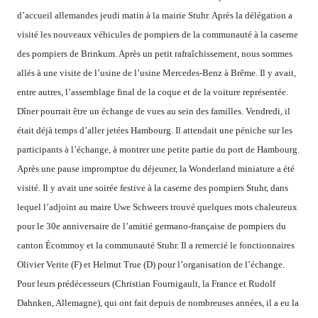
d’accueil
allemandes
jeudi matin
à la mairie
Stuhr
.
Après
la délégation
a
visité les
nouveaux véhicules
de
pompiers
de la communauté
à
la caserne
des pompiers
de Brinkum
.
Après
un
petit rafraîchissement
,
nous sommes
allés à
une
visite de l’usine
de l’usine Mercedes
-Benz
à Brême
.
Il y avait
,
entre autres,
l’assemblage final
de la coque
et
de
la
voiture
représentée
.
Dîner
pourrait être
un échange de vues
au sein des familles
.
Vendredi, il
était déjà
temps d’aller
jetées
Hambourg
.
Il
attendait
une péniche
sur
les
participants à l’échange
,
à
montrer
une petite partie
du port de
Hambourg
.
Après une
pause
impromptue
du déjeuner
,
la
Wonderland
miniature
a été
visité
.
Il y avait
une soirée festive
à
la caserne des pompiers
Stuhr
,
dans
lequel
l’adjoint au maire
Uwe
Schweers
trouvé quelques
mots chaleureux
pour
le 30e anniversaire de
l’amitié
germano-
française de
pompiers
du
canton
Écommoy
et
la communauté
Stuhr
.
Il a remercié le
fonctionnaires
Olivier
Verite
(
F)
et
Helmut
True (
D)
pour
l’organisation
de l’échange
.
Pour
leurs prédécesseurs
(
Christian
Fournigault
, la France et
Rudolf
Dahnken
,
Allemagne
),
qui
ont fait
depuis de nombreuses années
, il a eu
la