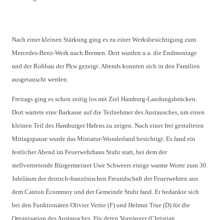
Nach einer kleinen Stärkung ging es zu einer Werksbesichtigung zum
Mercedes-Benz-Werk nach Bremen. Dort wurden u.a. die Endmontage
und der Rohbau der Pkw gezeigt. Abends konnten sich in den Familien
ausgetauscht werden.
Freitags ging es schon zeitig los mit Ziel Hamburg-Landungsbrücken.
Dort wartete eine Barkasse auf die Teilnehmer des Austausches, um einen
kleinen Teil des Hamburger Hafens zu zeigen. Nach einer frei gestalteten
Mittagspause wurde das Miniatur-Wunderland besichtigt. Es fand ein
festlicher Abend im Feuerwehrhaus Stuhr statt, bei dem der
stellvertretende Bürgermeister Uwe Schweers einige warme Worte zum 30.
Jubiläum der deutsch-französischen Freundschaft der Feuerwehren aus
dem Canton Écommoy und der Gemeinde Stuhr fand. Er bedankte sich
bei den Funktionären Olivier Verite (F) und Helmut True (D) für die
Organisation des Austausches. Für deren Vorgänger (Christian