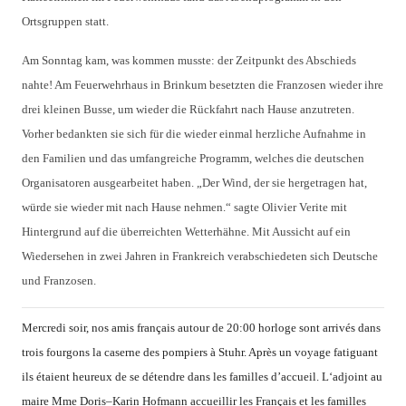
Ortsgruppen statt.
Am Sonntag kam, was kommen musste: der Zeitpunkt des Abschieds
nahte! Am Feuerwehrhaus in Brinkum besetzten die Franzosen wieder ihre
drei kleinen Busse, um wieder die Rückfahrt nach Hause anzutreten.
Vorher bedankten sie sich für die wieder einmal herzliche Aufnahme in
den Familien und das umfangreiche Programm, welches die deutschen
Organisatoren ausgearbeitet haben. „Der Wind, der sie hergetragen hat,
würde sie wieder mit nach Hause nehmen.“ sagte Olivier Verite mit
Hintergrund auf die überreichten Wetterhähne. Mit Aussicht auf ein
Wiedersehen in zwei Jahren in Frankreich verabschiedeten sich Deutsche
und Franzosen.
Mercredi soir
,
nos amis français
autour de
20:00
horloge
sont arrivés
dans
trois fourgons
la caserne des pompiers
à Stuhr
.
Après un voyage
fatiguant
ils étaient heureux de
se détendre
dans les
familles d’accueil
.
L‘
adjoint au
maire
Mme
Doris
–
Karin
Hofmann
accueillir les Français
et
les
familles