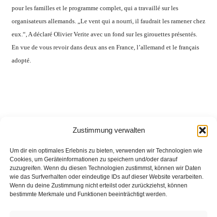
pour
les
familles
et
le
programme complet
,
qui
a travaillé
sur
les
organisateurs allemands
.
„
Le vent
qui a
nourri
, il faudrait
les ramener chez
eux
.“, A déclaré Olivier
Verite avec un fond
sur
les
girouettes
présentés
.
En vue
de vous revoir
dans
deux ans en France
, l’allemand
et le français
adopté
.
Zustimmung verwalten
Um dir ein optimales Erlebnis zu bieten, verwenden wir Technologien wie
Cookies, um Geräteinformationen zu speichern und/oder darauf
zuzugreifen. Wenn du diesen Technologien zustimmst, können wir Daten
wie das Surfverhalten oder eindeutige IDs auf dieser Website verarbeiten.
Wenn du deine Zustimmung nicht erteilst oder zurückziehst, können
bestimmte Merkmale und Funktionen beeinträchtigt werden.