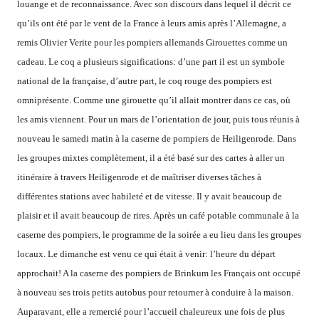
louange
et de reconnaissance.
Avec
son
discours dans lequel il
décrit
ce
qu’ils
ont été
par le vent
de la France
à leurs amis
après l’Allemagne
, a
remis
Olivier
Verite
pour
les
pompiers
allemands
Girouettes
comme un
cadeau.
Le coq
a plusieurs significations
:
d’une part
il
est
un symbole
national
de la
française
, d’autre
part, le
coq rouge
des pompiers
est
omniprésente
.
Comme
une girouette
qu’il allait montrer
dans ce cas
,
où
les
amis viennent
.
Pour
un
mars
de
l’orientation
de
jour, puis
tous
réunis à
nouveau
le samedi matin à
la
caserne de pompiers de
Heiligenrode
.
Dans
les groupes
mixtes
complètement
,
il a été
basé
sur des cartes
à
aller
un
itinéraire à travers
Heiligenrode
et
de maîtriser
diverses tâches
à
différentes
stations
avec
habileté et de vitesse
.
Il y avait beaucoup
de
plaisir
et
il
avait beaucoup de
rires
.
Après un café
potable
communale
à
la
caserne des pompiers
,
le
programme de la soirée
a eu lieu
dans les
groupes
locaux
.
Le dimanche
est venu
ce qui était
à venir:
l’heure du départ
approchait
!
A
la caserne des pompiers
de Brinkum
les Français ont occupé
à nouveau
ses trois
petits autobus
pour retourner à
conduire à la maison
.
Auparavant, elle
a remercié
pour l’accueil chaleureux
une fois de plus