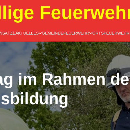
llige Feuerweh
INSÄTZE
AKTUELLES
GEMEINDEFEUERWEHR
ORTSFEUERWEHR
ag im Rahmen de
sbildung