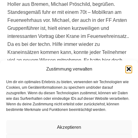
Holler aus Bremen, Michael Pröschild, begrüßen.
Standesgemäß fuhr er mit einem 70t – Mobilkran am
Feuerwehrhaus vor. Michael, der auch in der FF Arsten
Gruppenführer ist, hielt einen kurzweiligen und
interessanten Vortrag über Krane im Feuerwehreinsatz..
Da es bei der techn. Hilfe immer wieder zu
Kraneinsätzen kommen kann, konnte jeder Teilnehmer
viel an neuem Wissen mitnehmen. Er hatte hier doch
einige Tipps und Vorgehensweisen parat. Die
Zustimmung verwalten
Gelegenheit, einen Mobilkran auf dem Stand der
Um dir ein optimales Erlebnis zu bieten, verwenden wir Technologien wie
Technik besichtigen zu können, wurde auch ausgiebig
Cookies, um Geräteinformationen zu speichern und/oder darauf
genutzt. Das nächste Treffen wird im Herbst bei der FF
zuzugreifen. Wenn du diesen Technologien zustimmst, können wir Daten
wie das Surfverhalten oder eindeutige IDs auf dieser Website verarbeiten.
Leeste stattfinden.
Wenn du deine Zustimmung nicht erteilst oder zurückziehst, können
bestimmte Merkmale und Funktionen beeinträchtigt werden.
Akzeptieren
Impressum