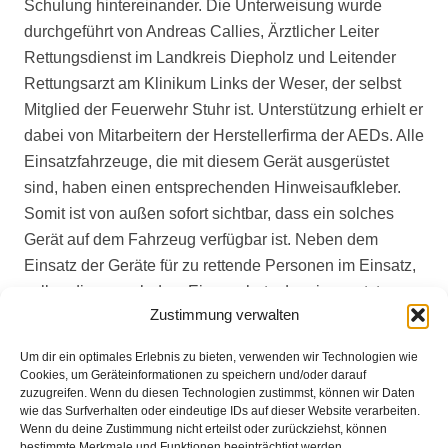
Schulung hintereinander. Die Unterweisung wurde
durchgeführt von Andreas Callies, Ärztlicher Leiter
Rettungsdienst im Landkreis Diepholz und Leitender
Rettungsarzt am Klinikum Links der Weser, der selbst
Mitglied der Feuerwehr Stuhr ist. Unterstützung erhielt er
dabei von Mitarbeitern der Herstellerfirma der AEDs. Alle
Einsatzfahrzeuge, die mit diesem Gerät ausgerüstet
sind, haben einen entsprechenden Hinweisaufkleber.
Somit ist von außen sofort sichtbar, dass ein solches
Gerät auf dem Fahrzeug verfügbar ist. Neben dem
Einsatz der Geräte für zu rettende Personen im Einsatz,
sollen diese auch dem Eigenschutz der eingesetzten
Zustimmung verwalten
Einsatzkräfte dienen.
Um dir ein optimales Erlebnis zu bieten, verwenden wir Technologien wie
Bilder
Cookies, um Geräteinformationen zu speichern und/oder darauf
zuzugreifen. Wenn du diesen Technologien zustimmst, können wir Daten
{gallery}Heiligenrode/aktuelles-und-
wie das Surfverhalten oder eindeutige IDs auf dieser Website verarbeiten.
presse/aktuelles/2015/AED{/gallery}
Wenn du deine Zustimmung nicht erteilst oder zurückziehst, können
bestimmte Merkmale und Funktionen beeinträchtigt werden.