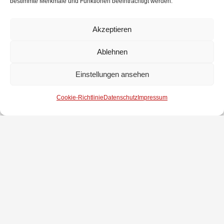
bestimmte Merkmale und Funktionen beeinträchtigt werden.
Die Vorbereitung und Durchführung erfolgte in diesem Jahr gemeinsam
mit der Gemeindejugendfeuerwehr Weyhe.
Akzeptieren
Ablehnen
Einstellungen ansehen
Cookie-Richtlinie
Datenschutz
Impressum