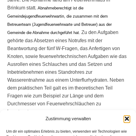
Brinkum statt.
Abnahmeberechtigt ist die
Gemeindejugendfeuerwehrwartin, die zusammen mit dem
Betreuerteam (Jugendfeuerwehrwarte und Betreuer) aus der
Zu den Aufgaben
Gemeinde die Abnahme durchgeführt hat.
gehörte das Absetzen eines Notrufes mit der
Beantwortung der fünf W-Fragen, das Anfertigen von
Knoten, sowie feuerwehrtechnischen Aufgaben wie das
Ausrollen eines Schlauches und das Setzen und
Inbetriebnehmen eines Standrohres zur
Wasserentnahme aus einem Unterflurhydraten. Neben
dem praktischen Teil galt es im theoretischen Teil
Fragen wie zum Beispiel zur Länge und dem
Durchmesser von Feuerwehrschläuchen zu
beantworten.
Zustimmung verwalten
Ziel ist schon im frühen Stadium den Ausbildungsstand
Um dir ein optimales Erlebnis zu bieten, verwenden wir Technologien wie
auf einem hohen Niveau zu halten, die Jugendlichen